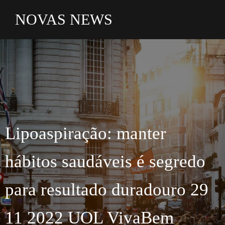
NOVAS NEWS
Lipoaspiração: manter
hábitos saudáveis é segredo
para resultado duradouro 29
11 2022 UOL VivaBem