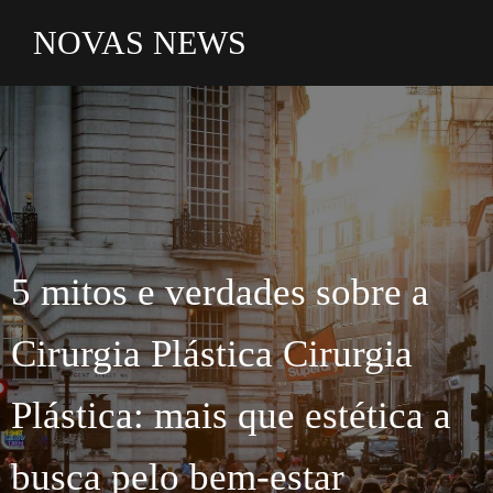
NOVAS NEWS
5 mitos e verdades sobre a
Cirurgia Plástica Cirurgia
Plástica: mais que estética a
busca pelo bem-estar