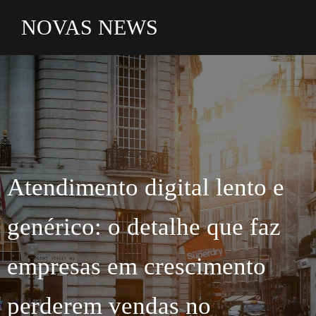
NOVAS NEWS
Atendimento digital
lento e
genérico: o detalhe que faz
empresas em crescimento
perderem
vendas
no