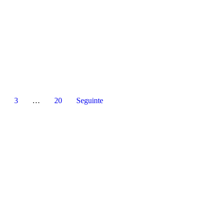
3
…
20
Seguinte