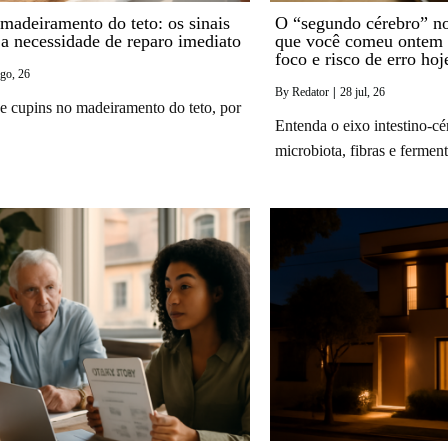
madeiramento do teto: os sinais
O “segundo cérebro” no
e a necessidade de reparo imediato
que você comeu ontem 
foco e risco de erro hoj
go, 26
By
Redator
|
28
jul, 26
de cupins no madeiramento do teto, por
Entenda o eixo intestino-c
microbiota, fibras e ferme