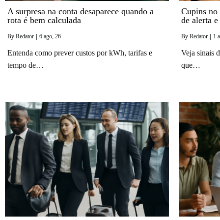
A surpresa na conta desaparece quando a
Cupins no 
rota é bem calculada
de alerta 
By
Redator
|
6
ago, 26
By
Redator
|
1
a
Entenda como prever custos por kWh, tarifas e
Veja sinais 
tempo de…
que…