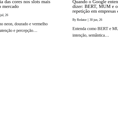
ia das cores nos slots mais
Quando o Google enten
o mercado
dizer: BERT, MUM e o
repetição em empresas
jul, 26
By
Redator
|
30
jun, 26
o neon, dourado e vermelho
Entenda como BERT e M
 atenção e percepção…
intenção, semântica…