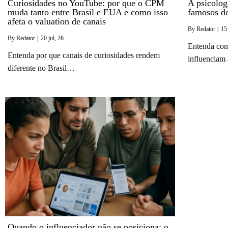
Curiosidades no YouTube: por que o CPM
A psicolog
muda tanto entre Brasil e EUA e como isso
famosos d
afeta o valuation de canais
By
Redator
|
15
By
Redator
|
20
jul, 26
Entenda com
Entenda por que canais de curiosidades rendem
influenciam
diferente no Brasil…
Quando o influenciador não se posiciona: o