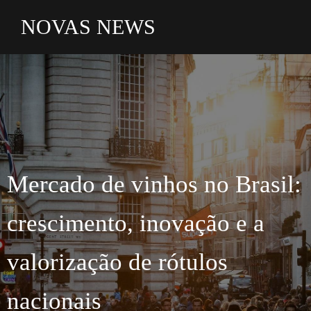
NOVAS NEWS
Mercado
de vinhos no Brasil:
crescimento, inovação e a
valorização
de rótulos
nacionais