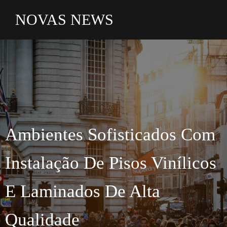
NOVAS NEWS
Ambientes Sofisticados Com
Instalação De Pisos Vinílicos
E Laminados De Alta
Qualidade