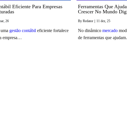
tábil Eficiente Para Empresas
Ferramentas Que Ajud
turadas
Crescer No Mundo Digi
mar
, 26
By
Redator
|
11
dez, 25
, uma
gestão contábil
eficiente fortalece
No dinâmico
mercado
mode
 da empresa…
de ferramentas que ajuda