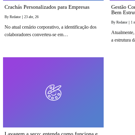
Crachás Personalizados para Empresas
Gestão Con
Bem Estru
By
Redator
|
23
abr, 26
By
Redator
|
1
No atual cenário corporativo, a identificação dos
Atualmente
colaboradores converteu-se em…
a estrutura
Lavagem a seco: entenda como funciona e