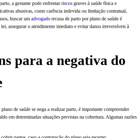
parto, a gestante pode enfrentar
riscos
graves à saúde física e
icativas abusivas, como carência indevida ou limitação contratual,
asos, buscar um
advogado
recusa de parto por plano de saúde é
ei, assegurar o atendimento imediato e evitar danos irreversíveis à
s para a negativa do
e
plano de saúde se nega a realizar parto, é importante compreender
aldo em determinadas situações previstas na cobertura. Algumas razões
 cobrir partos, caso a contratação do plano seja recente;