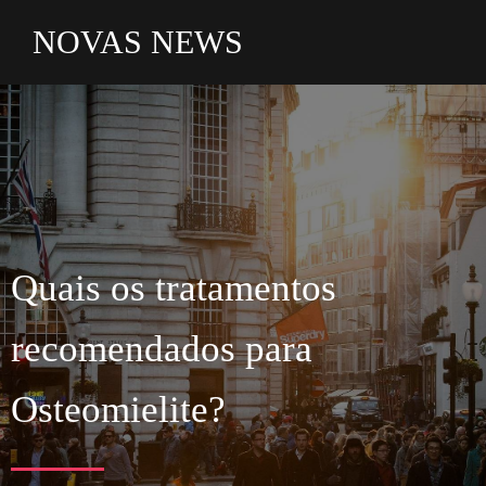
NOVAS NEWS
Quais os
tratamentos
recomendados para
Osteomielite?