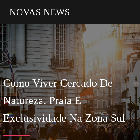
NOVAS NEWS
Como Viver Cercado De
Natureza,
Praia
E
Exclusividade Na
Zona Sul