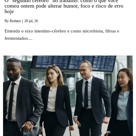
O “segundo cérebro” no trabalho: como o que você
comeu ontem pode alterar humor, foco e risco de erro
hoje
By
Redator
|
28
jul, 26
Entenda o eixo intestino-cérebro e como microbiota, fibras e
fermentados…